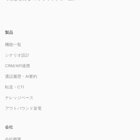
製品
機能一覧
シナリオ設計
CRM/API連携
通話履歴・AI要約
転送・CTI
ナレッジベース
アウトバウンド架電
会社
会社概要