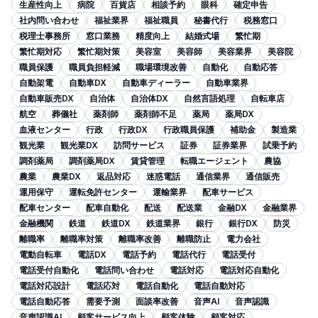
生産性向上
病院
百貨店
相談予約
眼科
確定申告
社内問い合わせ
福祉業界
福祉職員
秘書代行
税務窓口
税理士事務所
窓口業務
精度向上
結婚式場
繁忙期
繁忙期対応
繁忙期対策
美容室
美容師
美容業界
美容院
職員保護
職員負担軽減
職場環境改善
自動化
自動応答
自動架電
自動車DX
自動車ディーラー
自動車業界
自動車販売DX
自治体
自治体DX
自然言語処理
自転車店
航空
葬儀社
薬剤師
薬剤師不足
薬局
薬局DX
血液センター
行政
行政DX
行政職員保護
補助金
製造業
観光業
観光業DX
訪問サービス
証券
証券業界
試乗予約
調剤薬局
調剤薬局DX
賃貸管理
転職エージェント
農協
農業
農業DX
返品対応
迷惑電話
通信業界
通信販売
運用保守
運転免許センター
運輸業界
配車サービス
配車センター
配車自動化
配送
配送業
金融DX
金融業界
金融機関
鉄道
鉄道DX
鉄道業界
銀行
銀行DX
防災
離職率
離職率対策
離職率改善
離職防止
電力会社
電動自転車
電話DX
電話予約
電話代行
電話受付
電話受付自動化
電話問い合わせ
電話対応
電話対応自動化
電話対応設計
電話応対
電話自動化
電話自動対応
電話自動応答
需要予測
面談率改善
音声AI
音声認識
音声認識AI
顧客サービス向上
顧客体験
顧客対応