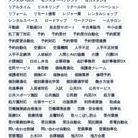
メンタルヘルス
モンスターペアレント
ヨガスタジオ
リアルタイム
リスキリング
リテールDX
リノベーション
リフォーム
リモート接客
レジャー業
レンタルショップ
レンタルスペース
ロードマップ
ワークフロー
一人サロン
不動産
不動産DX
並走型サポート
中古車販売
中小企業
乱丁落丁対応
予約
予約受付
予約受付自動化
予約変更
予約変更自動化
予約対応
予約管理
予約管理連携
予約自動化
交通DX
交通機関
人手不足
人手不足対策
人手不足解消
人材紹介
人間とAIの協働
介護
介護DX
介護施設
仕出し弁当
企業研修
会計事務所
会計事務所DX
住民サービス
体育館
価格最適化
保護者クレーム
保護者対応
保険DX
保険会社
保険業界
修理予約
個別最適化
個別最適化学習
個別最適学習
働き方改革
先進事例
入居者対応
入試
公共DX
公共サービス
公共スポーツ施設
公共施設
公民館
内見DX
処方箋
処方箋対応
出張サービス
出版業界
利用者家族
助成金
労働施策総合推進法
労働環境改善
労務・安全衛生
効率化
医療DX
医療現場
反響対応
取りこぼし防止
受付業務
受付業務効率化
受注業務
受注自動化
受託開発
受電自動化
問い合わせ削減
問い合わせ自動化
営業事務
営業効率化
営業電話
土木DX
在庫確認
地方DX
地方企業