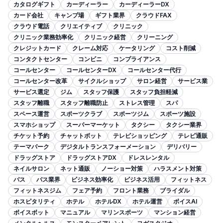
カタログギフト
カーディーラー
カーディーラーDX
カード会社
キャンプ場
ギフト業界
クラウドFAX
クラウド電話
クリエイティブ
クリニック
クリニック業務効率化
クリニック経営
クリーニング
クレジットカード
クレーム対応
ケータリング
コスト削減
コンタクトセンター
コンビニ
コンプライアンス
コールセンター
コールセンターDX
コールセンター代行
コールセンター改革
サイクルショップ
サロン経営
サービス業
サービス選定
ジム
スタッフ保護
スタッフ負担軽減
スタッフ離職
スタッフ離職防止
ストレス管理
スパ
スペース運営
スポーツクラブ
スポーツジム
スポーツ施設
スマホショップ
スーパーマーケット
タクシー
タクシー業界
チケット予約
チャットボット
テレビショッピング
テレビ通販
テーマパーク
デジタルトランスフォーメーション
デリバリー
ドラッグストア
ドラッグストアDX
ドレスレンタル
ネイルサロン
ネット通販
ノーショー対策
ハラスメント対策
バス
バス業界
ビジネス効率化
ビジネス活用
フィットネス
フィットネスジム
フェア予約
フロント業務
ブライダル
ホスピタリティ
ホテル
ホテルDX
ホテル運営
ボイスAI
ボイスボット
マニュアル
マリンスポーツ
マンション経営