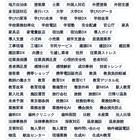
地方自治体
塗装業
士業
外国人対応
外壁塗装
外部支援
多言語対応
夜行バス
大学
大学DX
学びのデータ
学びの変革
学びの未来
学校
学校DX
学校改革
学校業務効率化
学校電話
学習塾
安全配慮
官公庁
家具
家具店
家電量販店
宿泊業
宿泊業DX
導入ガイド
導入支援
小児科
小売業
就学支援金
居酒屋業界
工事現場
工場DX
市民サービス
建築DX
建設DX
建設業
建設業DX
弁護士
引越し業者
役所
従業員ストレス
従業員保護
従業員満足度
心理的安全性
患者対応
患者満足度
感情分析
感情解析
成功事例
技術トレンド
接客業
携帯ショップ
携帯電話販売店
教員
教員負担軽減
教師の働き方
教育
教育DX
教育ICT
教育デジタル化
教育改革
教育現場
整備受付
整形外科
新NISA
新人教育
新入社員
施設運営
旅行会社
旅館
旅館DX
日帰り温泉
未来予測
東京都条例
校務DX
校務効率化
業務効率化
業務変革
業務改善
業務特化AI
機会損失
機会損失防止
歯科DX
歯科クリニック
歯科医院
比較
水産業
法人出張
法律事務所
法律事務所DX
深夜対応
温泉施設
温泉旅館
災害対応
無人受付
無人運営
物件問い合わせ
物件確認電話
物流
献血センター
現場業務
生成AI
生成AI教育