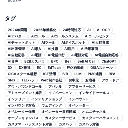
タグ
2024年問題
2026年義務化
24時間対応
AI
AI-OCR
AIアバター
AIコール
AIコールシステム
AIコールセンター
AIチャットボット
AIツール
AIボイスボット
AI人材育成
AI出張管理
AI導入
AI技術
AI活用
AI活用事例
AI自動応答
AI電話
AI電話代行
AI電話対応
AI電話自動応答
AI音声
B2Bカスハラ
BPO
Bell
Bell AI Call
ChatGPT
DX
DX推進
EC
EdTech
FAX自動化
GIGAスクール
GIGAスクール構想
ICT活用
IVR
LLM
PMS連携
RPA
SNS
TELハラ
Web制作会社
お中元
お歳暮
アウトドア
アウトバウンドコール
アパレル
アフターサービス
アミューズメント施設
イノベーション
インサイドセールス
インテリア
インテリアショップ
インバウンド
インバウンド対応
ウェディング
オペレーター
オペレーター保護
オペレーター負担軽減
オムニチャネル
オープンキャンパス
カスタマーサービス
カスタマーハラスメント
カスタマーハラスメント対策
カスハラ
カスハラ対策