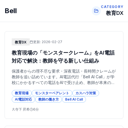
CATEGORY
Bell
教育DX
更新:
2026-02-27
教育DX
教育現場の「モンスタークレーム」をAI電話
対応で解決：教師を守る新しい仕組み
保護者からの理不尽な要求・深夜電話・長時間クレームが
教師を追い詰めています。AI電話代行「Bell AI Call」が学
校にかかるすべての電話をAIで受け止め、教師が本来の教
育活動に集中できる環境を実現します。教育現場のカスハ
教育現場
モンスターペアレント
カスハラ対策
ラ対策の最新アプローチを解説。
AI電話対応
教師の働き方
Bell AI Call
寺下 昇希
6
分