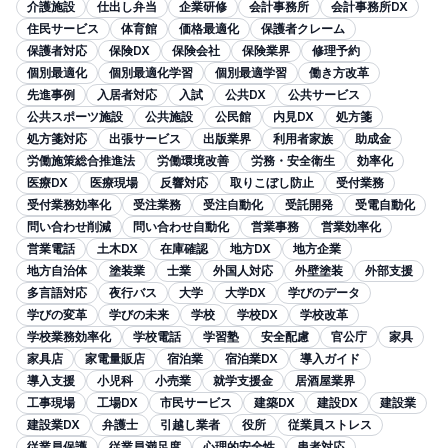
介護施設
仕出し弁当
企業研修
会計事務所
会計事務所DX
住民サービス
体育館
価格最適化
保護者クレーム
保護者対応
保険DX
保険会社
保険業界
修理予約
個別最適化
個別最適化学習
個別最適学習
働き方改革
先進事例
入居者対応
入試
公共DX
公共サービス
公共スポーツ施設
公共施設
公民館
内見DX
処方箋
処方箋対応
出張サービス
出版業界
利用者家族
助成金
労働施策総合推進法
労働環境改善
労務・安全衛生
効率化
医療DX
医療現場
反響対応
取りこぼし防止
受付業務
受付業務効率化
受注業務
受注自動化
受託開発
受電自動化
問い合わせ削減
問い合わせ自動化
営業事務
営業効率化
営業電話
土木DX
在庫確認
地方DX
地方企業
地方自治体
塗装業
士業
外国人対応
外壁塗装
外部支援
多言語対応
夜行バス
大学
大学DX
学びのデータ
学びの変革
学びの未来
学校
学校DX
学校改革
学校業務効率化
学校電話
学習塾
安全配慮
官公庁
家具
家具店
家電量販店
宿泊業
宿泊業DX
導入ガイド
導入支援
小児科
小売業
就学支援金
居酒屋業界
工事現場
工場DX
市民サービス
建築DX
建設DX
建設業
建設業DX
弁護士
引越し業者
役所
従業員ストレス
従業員保護
従業員満足度
心理的安全性
患者対応