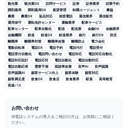
観光業
観光業DX
訪問サービス
証券
証券業界
試乗予約
調剤薬局
調剤薬局DX
賃貸管理
転職エージェント
農協
農業
農業DX
返品対応
迷惑電話
通信業界
通信販売
運用保守
運転免許センター
運輸業界
配車サービス
配車センター
配車自動化
配送
配送業
金融DX
金融業界
金融機関
鉄道
鉄道DX
鉄道業界
銀行
銀行DX
防災
離職率
離職率対策
離職率改善
離職防止
電力会社
電動自転車
電話DX
電話予約
電話代行
電話受付
電話受付自動化
電話問い合わせ
電話対応
電話対応自動化
電話対応設計
電話応対
電話自動化
電話自動対応
電話自動応答
需要予測
面談率改善
音声AI
音声認識
音声認識AI
顧客サービス向上
顧客体験
顧客対応
顧客満足度
飲食DX
飲食店
飲食業界
駅員
高等教育
高速バス
お問い合わせ
AI電話システムの導入をご検討の方は、お気軽にご相談く
ださい。