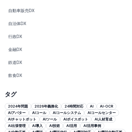
自動車販売DX
自治体DX
行政DX
金融DX
鉄道DX
飲食DX
タグ
2024年問題
2026年義務化
24時間対応
AI
AI-OCR
AIアバター
AIコール
AIコールシステム
AIコールセンター
AIチャットボット
AIツール
AIボイスボット
AI人材育成
AI出張管理
AI導入
AI技術
AI活用
AI活用事例