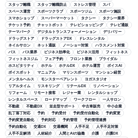
スタッフ離職
スタッフ離職防止
ストレス管理
スパ
スペース運営
スポーツクラブ
スポーツジム
スポーツ施設
スマホショップ
スーパーマーケット
タクシー
タクシー業界
チケット予約
チャットボット
テレビショッピング
テレビ通販
テーマパーク
デジタルトランスフォーメーション
デリバリー
ドラッグストア
ドラッグストアDX
ドレスレンタル
ネイルサロン
ネット通販
ノーショー対策
ハラスメント対策
バス
バス業界
ビジネス効率化
ビジネス活用
フィットネス
フィットネスジム
フェア予約
フロント業務
ブライダル
ホスピタリティ
ホテル
ホテルDX
ホテル運営
ボイスAI
ボイスボット
マニュアル
マリンスポーツ
マンション経営
メンタルヘルス
モンスターペアレント
ヨガスタジオ
リアルタイム
リスキリング
リテールDX
リノベーション
リフォーム
リモート接客
レジャー業
レンタルショップ
レンタルスペース
ロードマップ
ワークフロー
一人サロン
不動産
不動産DX
並走型サポート
中古車販売
中小企業
乱丁落丁対応
予約
予約受付
予約受付自動化
予約変更
予約変更自動化
予約対応
予約管理
予約管理連携
予約自動化
交通DX
交通機関
人手不足
人手不足対策
人手不足解消
人材紹介
人間とAIの協働
介護
介護DX