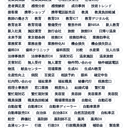
患者満足度
感情分析
感情解析
成功事例
技術トレンド
接客業
携帯ショップ
携帯電話販売店
教員
教員負担軽減
教師の働き方
教育
教育DX
教育ICT
教育デジタル化
教育改革
教育現場
整備受付
整形外科
新NISA
新人教育
新入社員
施設運営
旅行会社
旅館
旅館DX
日帰り温泉
未来予測
東京都条例
校務DX
校務効率化
業務効率化
業務変革
業務改善
業務特化AI
機会損失
機会損失防止
歯科DX
歯科クリニック
歯科医院
比較
水産業
法人出張
法律事務所
法律事務所DX
深夜対応
温泉施設
温泉旅館
災害対応
無人受付
無人運営
物件問い合わせ
物件確認電話
物流
献血センター
現場業務
生成AI
生成AI教育
生産性向上
病院
百貨店
相談予約
眼科
確定申告
社内問い合わせ
福祉業界
福祉職員
秘書代行
税務窓口
税理士事務所
窓口業務
精度向上
結婚式場
繁忙期
繁忙期対応
繁忙期対策
美容室
美容師
美容業界
美容院
職員保護
職員負担軽減
職場環境改善
自動化
自動応答
自動架電
自動車DX
自動車ディーラー
自動車業界
自動車販売DX
自治体
自治体DX
自然言語処理
自転車店
航空
葬儀社
薬剤師
薬剤師不足
薬局
薬局DX
血液センター
行政
行政DX
行政職員保護
補助金
製造業