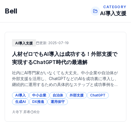
CATEGORY
Bell
AI導入支援
更新:
2025-07-19
AI導入支援
人材ゼロでもAI導入は成功する！外部支援で
実現するChatGPT時代の最適解
社内にAI専門家がいなくても大丈夫。中小企業や自治体が
外部支援を活用し、ChatGPTなどのAIを成功裏に導入し、
継続的に運用するための具体的なステップと成功事例を解
説します。
AI導入
中小企業
自治体
外部支援
ChatGPT
生成AI
DX推進
運用保守
寺下 昇希
6
分