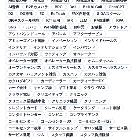
AI自動応答
AI電話
AI電話代行
AI電話対応
AI電話自動応答
AI音声
B2Bカスハラ
BPO
Bell
Bell AI Call
ChatGPT
DX
DX推進
EC
EdTech
FAX自動化
GIGAスクール
GIGAスクール構想
ICT活用
IVR
LLM
PMS連携
RPA
SNS
TELハラ
Web制作会社
お中元
お歳暮
アウトドア
アウトバウンドコール
アパレル
アフターサービス
アミューズメント施設
イノベーション
インサイドセールス
インテリア
インテリアショップ
インバウンド
インバウンド対応
ウェディング
オペレーター
オペレーター保護
オペレーター負担軽減
オムニチャネル
オープンキャンパス
カスタマーサービス
カスタマーハラスメント
カスタマーハラスメント対策
カスハラ
カスハラ対策
カタログギフト
カーディーラー
カーディーラーDX
カード会社
キャンプ場
ギフト業界
クラウドFAX
クラウド電話
クリエイティブ
クリニック
クリニック業務効率化
クリニック経営
クリーニング
クレジットカード
クレーム対応
ケータリング
コスト削減
コンタクトセンター
コンビニ
コンプライアンス
コールセンター
コールセンターDX
コールセンター代行
コールセンター改革
サイクルショップ
サロン経営
サービス業
サービス選定
ジム
スタッフ保護
スタッフ負担軽減