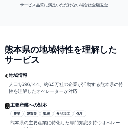
サービス品質に満足いただけない場合は全額返金
熊本県
の地域特性を理解した
サービス
地域情報
人口
1,696,144
、
約6.5万社
の企業が活動する
熊本県
の特
性を理解したオペレーターが対応
主要産業への対応
農業
製造業
観光
食品加工
化学
熊本県
の主要産業に特化した専門知識を持つオペレー