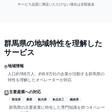
サービス品質に満足いただけない場合は全額返金
群馬県
の地域特性を理解した
サービス
地域情報
人口
約188万人
、
約8.9万社
の企業が活動する
群馬県
の
特性を理解したオペレーターが対応
主要産業への対応
製造業
農業
観光業
食品加工
繊維業
群馬県
の主要産業に特化した専門知識を持つオペレー