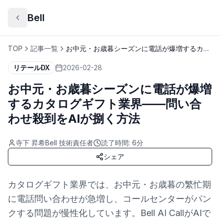
Bell
TOP
記事一覧
お中元・お歳暮シーズンに電話が爆増するカタ
ログギフト業界——問い合わせ殺到をAIが捌く
リテールDX
2026-02-28
方法
お中元・お歳暮シーズンに電話が爆増
するカタログギフト業界——問い合
わせ殺到をAIが捌く方法
寺下 昇希
Bell 技術責任者
読了時間:
6
分
シェア
カタログギフト業界では、お中元・お歳暮の繁忙期
に電話問い合わせが急増し、コールセンターがパン
クする問題が慢性化しています。Bell AI CallがAIで