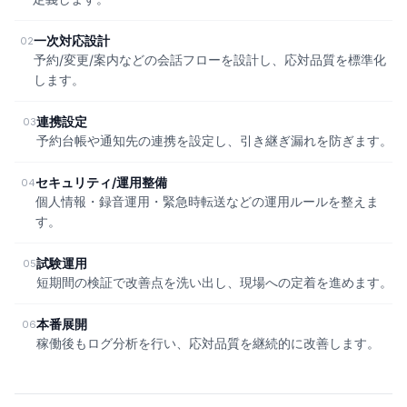
一次対応設計
02
予約/変更/案内などの会話フローを設計し、応対品質を標準化
します。
連携設定
03
予約台帳や通知先の連携を設定し、引き継ぎ漏れを防ぎます。
セキュリティ/運用整備
04
個人情報・録音運用・緊急時転送などの運用ルールを整えま
す。
試験運用
05
短期間の検証で改善点を洗い出し、現場への定着を進めます。
本番展開
06
稼働後もログ分析を行い、応対品質を継続的に改善します。