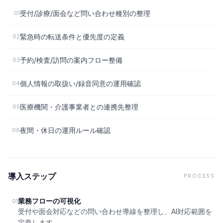
受付/診療/面会など問い合わせ種別の整理
01
緊急時の転送条件と優先度の定義
02
予約/検査/訪問の案内フロー整備
03
個人情報の取扱い/録音同意の運用確認
04
医療機関・介護事業者との連携先整理
05
夜間・休日の運用ルール確認
06
導入ステップ
PROCESS
業務フローの可視化
01
受付や面会対応などの問い合わせ導線を整理し、AI対応範囲を
定義します。