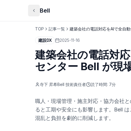
Bell
TOP
記事一覧
建築会社の電話対応をAIで全自動化
建設DX
2025-11-16
建築会社の電話対応
センター Bell が
寺下 昇希
Bell 技術責任者
読了時間:
7
分
職人・現場管理・施主対応・協力会社と
ると工期や安全にも影響します。Bell 
混乱と負担を劇的に削減します。