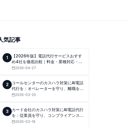
人気記事
【2026年版】電話代行サービスおすす
1
め4社を徹底比較｜料金・業種対応・品
質で選ぶポイント
2026-04-27
コールセンターのカスハラ対策にAI電話
2
代行を：オペレーターを守り、離職を防
ぐ
2026-03-20
カード会社のカスハラ対策にAI電話代行
3
を：従業員を守り、コンプライアンスを
強化する
2026-03-19