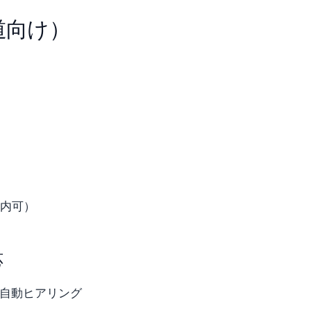
道向け）
内可）
応
が自動ヒアリング