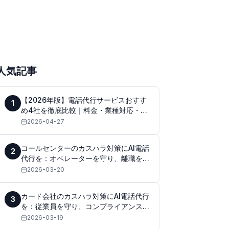
人気記事
【2026年版】電話代行サービスおすす
1
め4社を徹底比較｜料金・業種対応・品
質で選ぶポイント
2026-04-27
コールセンターのカスハラ対策にAI電話
2
代行を：オペレーターを守り、離職を防
ぐ
2026-03-20
カード会社のカスハラ対策にAI電話代行
3
を：従業員を守り、コンプライアンスを
強化する
2026-03-19