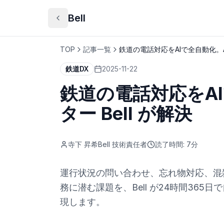
Bell
TOP
記事一覧
鉄道の電話対応をAIで全自動化。AI
鉄道DX
2025-11-22
鉄道の電話対応をA
ター Bell が解決
寺下 昇希
Bell 技術責任者
読了時間:
7
分
運行状況の問い合わせ、忘れ物対応、混
務に潜む課題を、Bell が24時間36
現します。