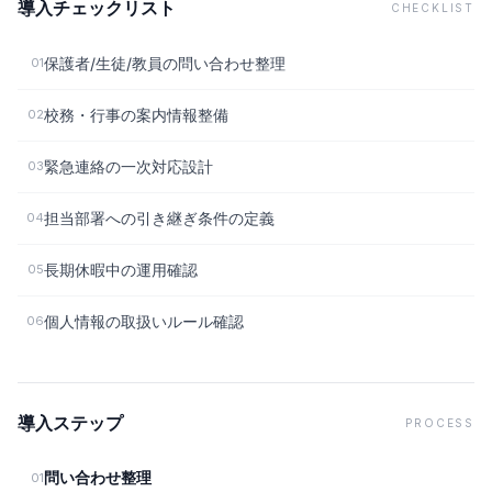
導入チェックリスト
CHECKLIST
保護者/生徒/教員の問い合わせ整理
01
校務・行事の案内情報整備
02
緊急連絡の一次対応設計
03
担当部署への引き継ぎ条件の定義
04
長期休暇中の運用確認
05
個人情報の取扱いルール確認
06
導入ステップ
PROCESS
問い合わせ整理
01