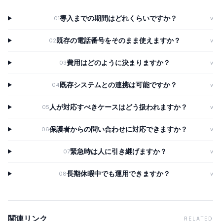
導入までの期間はどれくらいですか？
01
v
既存の電話番号をそのまま使えますか？
02
v
費用はどのように決まりますか？
03
v
既存システムとの連携は可能ですか？
04
v
人が対応すべきケースはどう扱われますか？
05
v
保護者からの問い合わせに対応できますか？
06
v
緊急時は人に引き継げますか？
07
v
長期休暇中でも運用できますか？
08
v
関連リンク
RELATED