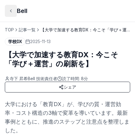
Bell
TOP
記事一覧
【大学で加速する教育DX：今こそ「学び＋運
営」の刷新を】
学校DX
2025-11-13
【大学で加速する教育DX：今こそ
「学び＋運営」の刷新を】
寺下 昇希
Bell 技術責任者
読了時間:
8
分
シェア
大学における「教育DX」が、学びの質・運営効
率・コスト構造の3軸で変革を導いています。最新
事例とともに、推進のステップと注意点を整理しま
した。